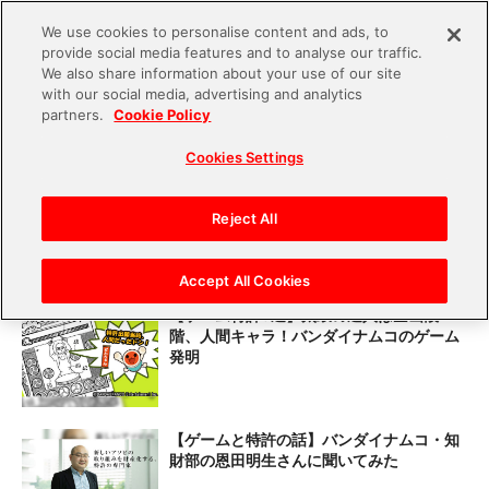
We use cookies to personalise content and ads, to
provide social media features and to analyse our traffic.
S
We also share information about your use of our site
with our social media, advertising and analytics
k
partners.
Cookie Policy
#知的財産部
i
Cookies Settings
p
t
赤青メガネで驚きとワクワクを！『遠山式
立体表示法』開発秘話と特許開放の狙いと
o
Reject All
は？
c
o
Accept All Cookies
n
【ゲーム特許5選】太鼓の達人は企画段
階、人間キャラ！バンダイナムコのゲーム
t
発明
e
n
t
【ゲームと特許の話】バンダイナムコ・知
財部の恩田明生さんに聞いてみた