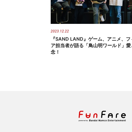
n
t
2023.12.22
『SAND LAND』ゲーム、アニメ、
ア担当者が語る「鳥山明ワールド」愛
念！