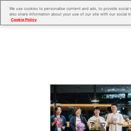
We use cookies to personalise content and ads, to provide social 
also share information about your use of our site with our social m
Cookie Policy
S
k
i
p
t
o
c
o
n
t
e