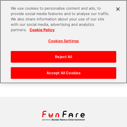
We use cookies to personalise content and ads, to
provide social media features and to analyse our traffic.
S
We also share information about your use of our site
with our social media, advertising and analytics
k
partners.
Cookie Policy
#xR
i
Cookies Settings
p
t
設立のキーパーソンに聞く、最新技術の粋
を集めた次世代配信スタジオ「MIRAIKEN
o
Reject All
studio」が目指す未来
c
o
Accept All Cookies
n
t
e
n
t