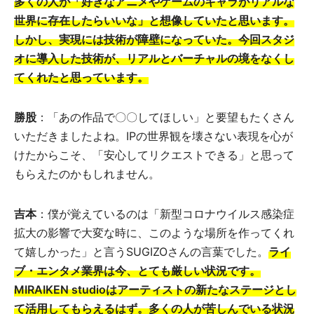
多くの人が「好きなアニメやゲームのキャラがリアルな
世界に存在したらいいな」と想像していたと思います。
しかし、実現には技術が障壁になっていた。今回スタジ
オに導入した技術が、リアルとバーチャルの境をなくし
てくれたと思っています。
勝股
：「あの作品で〇〇してほしい」と要望もたくさん
いただきましたよね。IPの世界観を壊さない表現を心が
けたからこそ、「安心してリクエストできる」と思って
もらえたのかもしれません。
吉本
：僕が覚えているのは「新型コロナウイルス感染症
拡大の影響で大変な時に、このような場所を作ってくれ
て嬉しかった」と言うSUGIZOさんの言葉でした。
ライ
ブ・エンタメ業界は今、とても厳しい状況です。
MIRAIKEN studioはアーティストの新たなステージとし
て活用してもらえるはず。多くの人が苦しんでいる状況