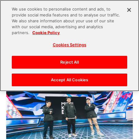
We use cookies to personalise content and ads, to
provide social media features and to analyse our traffic.
S
We also share information about your use of our site
with our social media, advertising and analytics
k
2021.07.21
partners.
Cookie Policy
i
設立のキーパーソンに聞く、最新技術の粋を集め
Cookies Settings
p
た次世代配信スタジオ「MIRAIKEN studio」が目
t
指す未来
o
Reject All
c
o
Accept All Cookies
n
t
e
n
t