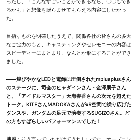
ったし、「こんなすごいことができるなら、〇〇もでき
るかも」と想像を膨らませてもらえる内容にしたかっ
た。
目指すものを明確したうえで、関係各社の皆さんの多大
なご協力のもと、キャスティングやセレモニーの内容は
スピーディーにまとまり、なんとか形にすることができ
ました。
――
煌びやかなLEDと電飾に圧倒されたmplusplusさん
のステージに、司会の
ヒャダインさん・金澤朋子さん
と、「アイドルマスター」天海春香さんの次元を超えた
トーク。KITEさんMADOKAさんがxR空間で繰り広げた
ダンスや、ガンダムの足元で演奏するSUGIZOさん。ど
の方もすばらしいパフォーマンスでした！
勝股
：そう言っていただけてうれしいです。オープニン