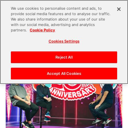
We use cookies to personalise content and ads, to
provide social media features and to analyse our traffic.
S
We also share information about your use of our site
with our social media, advertising and analytics
k
2021.12.01
partners.
Cookie Policy
i
『太鼓の達人』祝20周年！熟練の開発スタッフが
Cookies Settings
p
振り返る制作の舞台裏【後編】
t
o
Reject All
c
o
Accept All Cookies
n
t
e
n
t