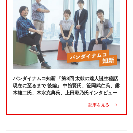
バンダイナムコ知新 「第3回 太鼓の達人誕生秘話
現在に至るまで 後編」 中館賢氏、笹岡武仁氏、露
木雄二氏、木水克典氏、上田彩乃氏インタビュー