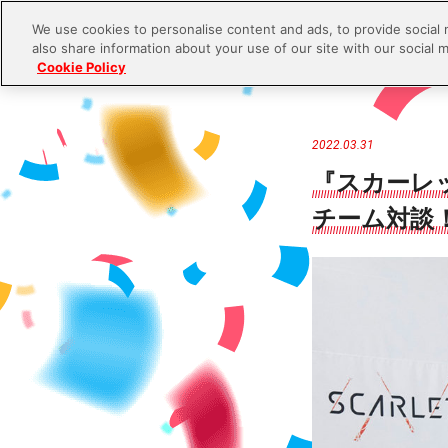
We use cookies to personalise content and ads, to provide social 
also share information about your use of our site with our social m
Cookie Policy
S
k
i
2022.03.31
p
『スカーレ
t
チーム対談
o
c
o
n
t
e
n
t