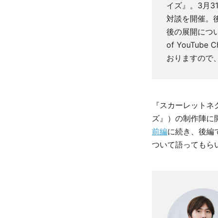
イズ』。3月
対談を開催。
後の展開につ
of YouTu
おりますので
『スカーレットネ
ズ』）の制作陣に
前編
に続き、後編
ついて語ってもら