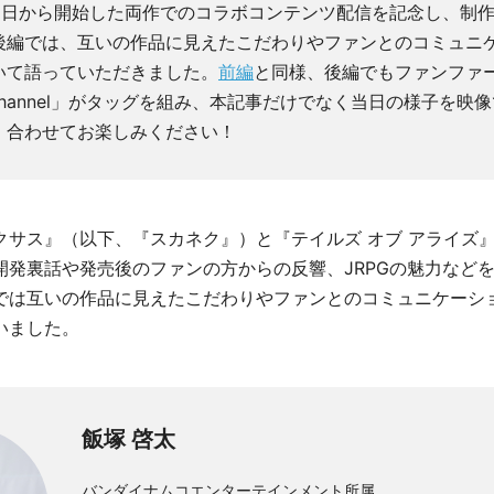
31日から開始した両作でのコラボコンテンツ配信を記念し、制
後編では、互いの作品に見えたこだわりやファンとのコミュニ
いて語っていただきました。
前編
と同様、後編でもファンファーレ
be Channel」がタッグを組み、本記事だけでなく当日の様子を
、合わせてお楽しみください！
クサス』（以下、『スカネク』）と『テイルズ オブ アライズ
開発裏話や発売後のファンの方からの反響、JRPGの魅力など
では互いの作品に見えたこだわりやファンとのコミュニケーシ
いました。
飯塚 啓太
バンダイナムコエンターテインメント所属