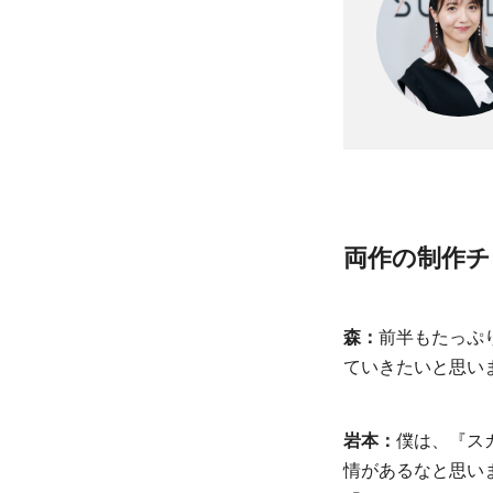
両作の制作
森：
前半もたっぷ
ていきたいと思い
岩本：
僕は、『ス
情があるなと思い