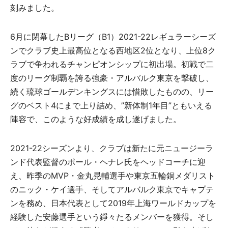
刻みました。
6月に閉幕したBリーグ（B1）2021-22レギュラーシーズ
ンでクラブ史上最高位となる西地区2位となり、上位8ク
ラブで争われるチャンピオンシップに初出場。初戦で二
度のリーグ制覇を誇る強豪・アルバルク東京を撃破し、
続く琉球ゴールデンキングスには惜敗したものの、リー
グのベスト4にまで上り詰め、”新体制1年目”ともいえる
陣容で、このような好成績を成し遂げました。
2021-22シーズンより、クラブは新たに元ニュージーラ
ンド代表監督のポール・ヘナレ氏をヘッドコーチに迎
え、昨季のMVP・金丸晃輔選手や東京五輪銅メダリスト
のニック・ケイ選手、そしてアルバルク東京でキャプテ
ンを務め、日本代表として2019年上海ワールドカップを
経験した安藤選手という錚々たるメンバーを獲得。そし