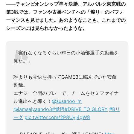
――チャンピオンシップ準々決勝、アルバルク東京戦の
第3戦では、ファンや古巣ベンチへの「煽り」のパフォ
ーマンスも見せました。あのようなことも、これまでの
シーズンには見られなかったような。
「寝れなくなるぐらい昨日の小酒部選手の動画を
見た。」
誰よりも覚悟を持ってGAME3に臨んでいた安藤
誓哉。
エナジー全開のプレーで、チームをセミファイナ
ル進出へと導く！
@susanoo_m
@iamseiyaando3
#覚悟
#DRIVE_TO_GLORY
#Bリ
ーグ
pic.twitter.com/2P8Uyj4gW8