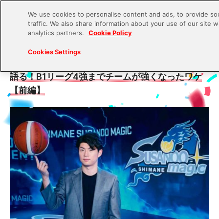
We use cookies to personalise content and ads, to provide soc
traffic. We also share information about your use of our site w
S
analytics partners.
Cookie Policy
k
2022.07.29
Cookies Settings
i
プロバスケ「島根スサノオマジック」安藤誓哉が
p
語る！B1リーグ4強までチームが強くなったワケ
t
【前編】
o
c
o
n
t
e
n
t