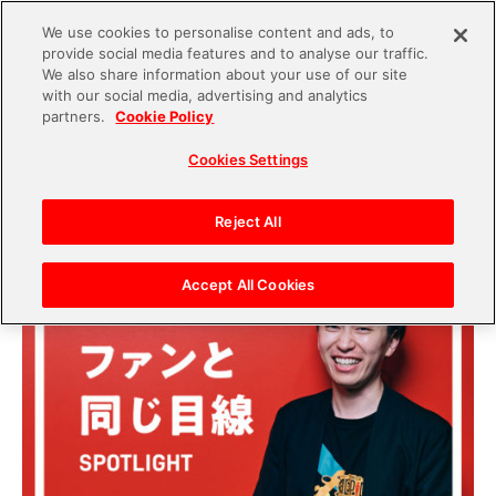
We use cookies to personalise content and ads, to
provide social media features and to analyse our traffic.
S
We also share information about your use of our site
with our social media, advertising and analytics
k
2023.08.30
partners.
Cookie Policy
i
未経験からゲームプロデューサーになるには？
Cookies Settings
p
『ONE PIECE バウンティラッシュ』チーフプロデ
t
ューサーたなPに聞く【SPOTLIGHT】
o
Reject All
c
o
Accept All Cookies
n
t
e
n
t