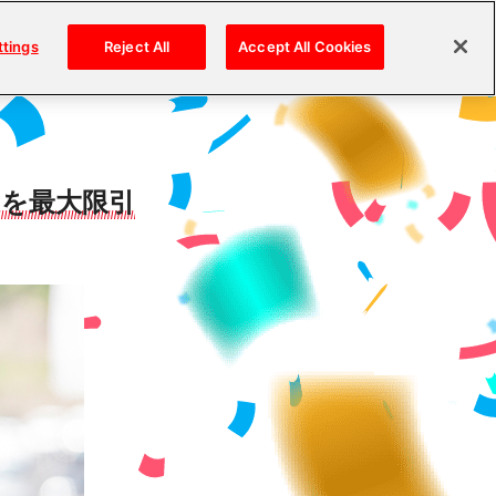
ttings
Reject All
Accept All Cookies
力を最大限引