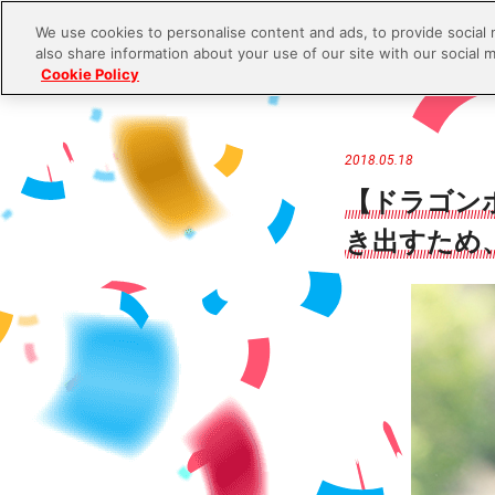
We use cookies to personalise content and ads, to provide social 
also share information about your use of our site with our social m
Cookie Policy
S
k
i
2018.05.18
p
【ドラゴン
t
き出すため
o
c
o
n
t
e
n
t