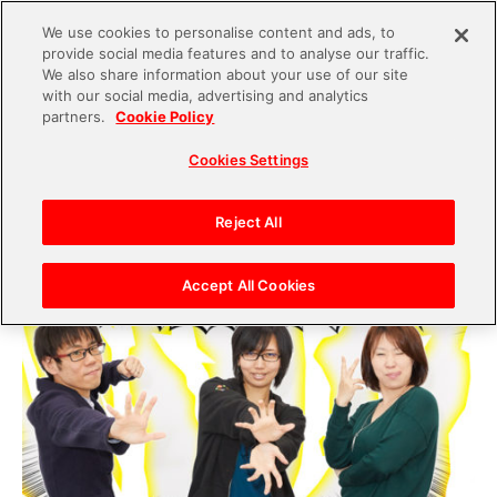
We use cookies to personalise content and ads, to
provide social media features and to analyse our traffic.
S
We also share information about your use of our site
with our social media, advertising and analytics
k
2018.12.20
partners.
Cookie Policy
i
いっちょやってみっか!!3人の担当Pがそれぞれの
Cookies Settings
p
『ドラゴンボール』ゲームをプレイしてみたら…
t
o
Reject All
c
o
Accept All Cookies
n
t
e
n
t