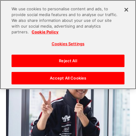
We use cookies to personalise content and ads, to
provide social media features and to analyse our traffic.
S
We also share information about your use of our site
with our social media, advertising and analytics
k
2018.09.10
partners.
Cookie Policy
i
2次元アイドルが現実世界に!?THE IDOLM@STER
Cookies Settings
p
MR ST@GE!!勝股Pの挑戦
t
o
Reject All
c
o
Accept All Cookies
n
t
e
n
t