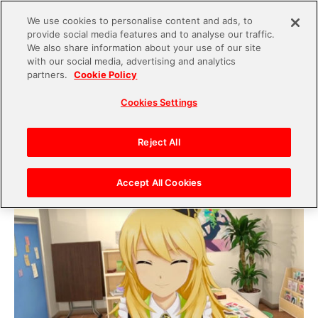
We use cookies to personalise content and ads, to
provide social media features and to analyse our traffic.
S
We also share information about your use of our site
with our social media, advertising and analytics
k
2020.10.08
partners.
Cookie Policy
i
『アイドルマスター』星井美希SHOWROOM配信
Cookies Settings
p
の裏側【後編】「美希らしい」配信のために心が
t
けたポイント
o
Reject All
c
o
Accept All Cookies
n
t
e
n
t