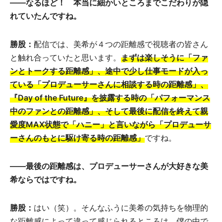
――なるほど！ 本当に細かいところまでこだわりが隠
れていたんですね。
勝股：
配信では、美希が４つの距離感で視聴者の皆さん
と触れ合っていたと思います。
まずは楽しそうに「ファ
ンとトークする距離感」、途中で少し仕事モードが入っ
ている「プロデューサーさんに相談する時の距離感」、
『Day of the Future』を披露する時の「パフォーマンス
中のファンとの距離感」、そして最後に配信を終えて親
愛度MAX状態で「ハニー」と言いながら「プロデューサ
ーさんのもとに駆け寄る時の距離感」
ですね。
――最後の距離感は、プロデューサーさんが大好きな美
希ならではですね。
勝股：
はい（笑）。そんなふうに美希の気持ちを物理的
な距離感によって違って感じられるところは、僕の中で