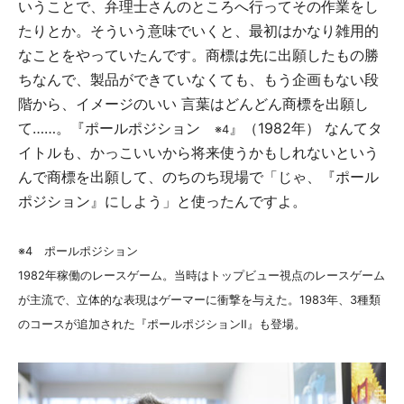
いうことで、弁理士さんのところへ行ってその作業をし
たりとか。そういう意味でいくと、最初はかなり雑用的
なことをやっていたんです。商標は先に出願したもの勝
ちなんで、製品ができていなくても、もう企画もない段
階から、イメージのいい 言葉はどんどん商標を出願し
て……。『ポールポジション
』（1982年） なんてタ
※4
イトルも、かっこいいから将来使うかもしれないという
んで商標を出願して、のちのち現場で「じゃ、『ポール
ポジション』にしよう」と使ったんですよ。
※4 ポールポジション
1982年稼働のレースゲーム。当時はトップビュー視点のレースゲーム
が主流で、立体的な表現はゲーマーに衝撃を与えた。1983年、3種類
のコースが追加された『ポールポジションⅡ』も登場。