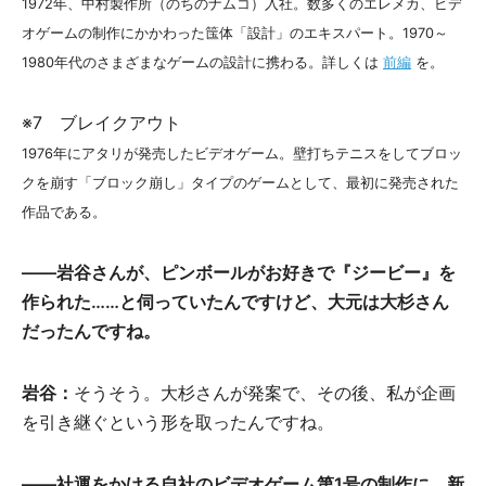
1972年、中村製作所（のちのナムコ）入社。数多くのエレメカ、ビデ
オゲームの制作にかかわった筺体「設計」のエキスパート。1970～
1980年代のさまざまなゲームの設計に携わる。詳しくは
前編
を。
※7 ブレイクアウト
1976年にアタリが発売したビデオゲーム。壁打ちテニスをしてブロッ
クを崩す「ブロック崩し」タイプのゲームとして、最初に発売された
作品である。
――岩谷さんが、ピンボールがお好きで『ジービー』を
作られた……と伺っていたんですけど、大元は大杉さん
だったんですね。
岩谷：
そうそう。大杉さんが発案で、その後、私が企画
を引き継ぐという形を取ったんですね。
――社運をかける自社のビデオゲーム第1号の制作に、新