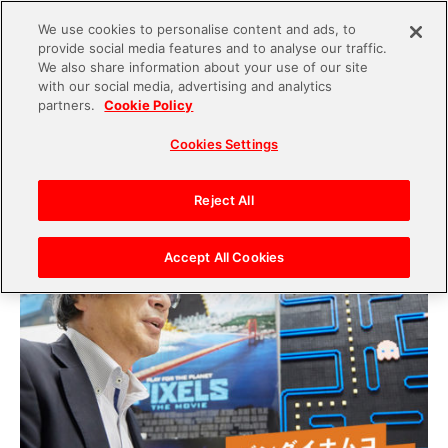
We use cookies to personalise content and ads, to
provide social media features and to analyse our traffic.
S
We also share information about your use of our site
with our social media, advertising and analytics
k
2019.03.06
partners.
Cookie Policy
i
バンダイナムコ知新「第1回 ビデオゲームのはじ
Cookies Settings
p
まり 後編」岩谷徹氏インタビュー
t
o
Reject All
c
o
Accept All Cookies
n
t
e
n
t