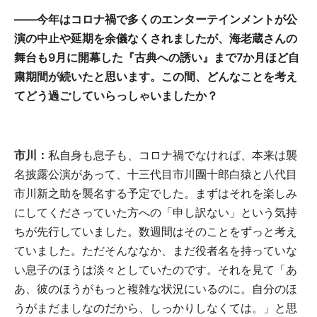
――今年はコロナ禍で多くのエンターテインメントが公
演の中止や延期を余儀なくされましたが、海老蔵さんの
舞台も9月に開幕した『古典への誘い』まで7か月ほど自
粛期間が続いたと思います。この間、どんなことを考え
てどう過ごしていらっしゃいましたか？
市川：
私自身も息子も、コロナ禍でなければ、本来は襲
名披露公演があって、十三代目市川團十郎白猿と八代目
市川新之助を襲名する予定でした。まずはそれを楽しみ
にしてくださっていた方への「申し訳ない」という気持
ちが先行していました。数週間はそのことをずっと考え
ていました。ただそんななか、まだ役者名を持っていな
い息子のほうは淡々としていたのです。それを見て「あ
あ、彼のほうがもっと複雑な状況にいるのに。自分のほ
うがまだましなのだから、しっかりしなくては。」と思