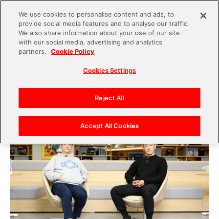
We use cookies to personalise content and ads, to
provide social media features and to analyse our traffic.
S
We also share information about your use of our site
with our social media, advertising and analytics
k
2021.01.05
partners.
Cookie Policy
i
【宮河社長対談連載】第二回 後編 市川海老蔵
Cookies Settings
p
さんと語る「ニューノーマルのエンターテインメ
t
ント」
o
Reject All
c
o
Accept All Cookies
n
t
e
n
t