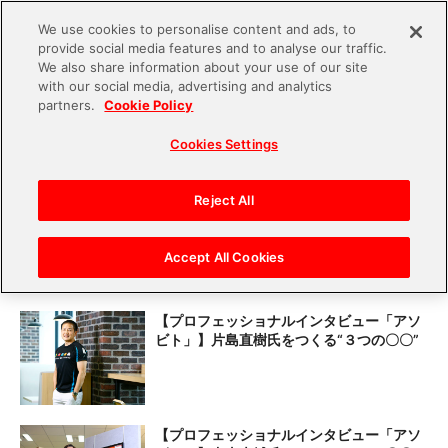
We use cookies to personalise content and ads, to
provide social media features and to analyse our traffic.
S
We also share information about your use of our site
with our social media, advertising and analytics
k
partners.
Cookie Policy
i
Cookies Settings
p
t
o
Reject All
各分野のプロフェッショナルが活躍するバンダイナムコ
c
エンターテイメント。そのプロたちの真髄を”3つの要
o
Accept All Cookies
素”から紐解いていきます。
n
t
【プロフェッショナルインタビュー「アソ
e
ビト」】片島直樹氏をつくる“３つの〇〇”
n
t
【プロフェッショナルインタビュー「アソ