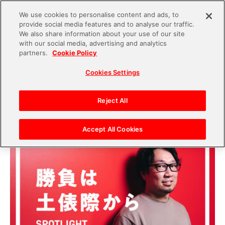
We use cookies to personalise content and ads, to
provide social media features and to analyse our traffic.
S
We also share information about your use of our site
with our social media, advertising and analytics
k
2022.10.14
partners.
Cookie Policy
i
スタートアップ投資ファンド『021 Fund』池田一
Cookies Settings
p
樹に聞く。商社マンからエンタメ業界へ転身。大
t
切なことは「人と人、会社と社会をつなぐこと」
o
Reject All
【SPOTLIGHT】
c
o
Accept All Cookies
n
t
e
n
t