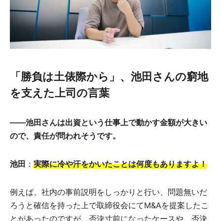
「勝負は土俵際から」、池田さんの窮地
を支えた上司の言葉
――池田さんは出資という仕事上で動かす金額が大きい
ので、責任が問われそうです。
池田
：
実際に冷や汗をかいたことは何度もありますよ
！
例えば、社内の事前説明をしっかりと行い、問題無いだ
ろうと確信を持った上で取締役会にてM&Aを提案したこ
とがあったのですが、否決寸前になったケースや、否決