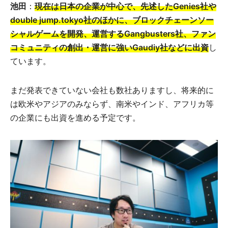
池田
：
現在は日本の企業が中心で、先述したGenies社や
double jump.tokyo社のほかに、ブロックチェーンソー
シャルゲームを開発、運営するGangbusters社、ファン
コミュニティの創出・運営に強いGaudiy社などに出資
し
ています。
まだ発表できていない会社も数社ありますし、将来的に
は欧米やアジアのみならず、南米やインド、アフリカ等
の企業にも出資を進める予定です。