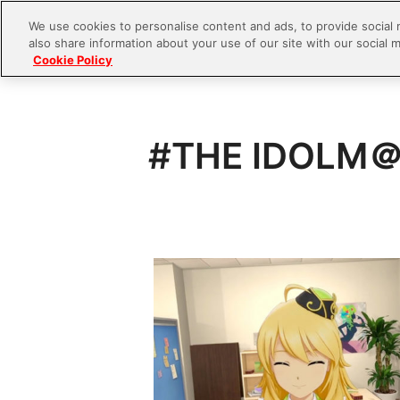
We use cookies to personalise content and ads, to provide social 
also share information about your use of our site with our social m
Cookie Policy
S
#THE IDOLM＠
k
i
p
t
o
c
o
n
t
e