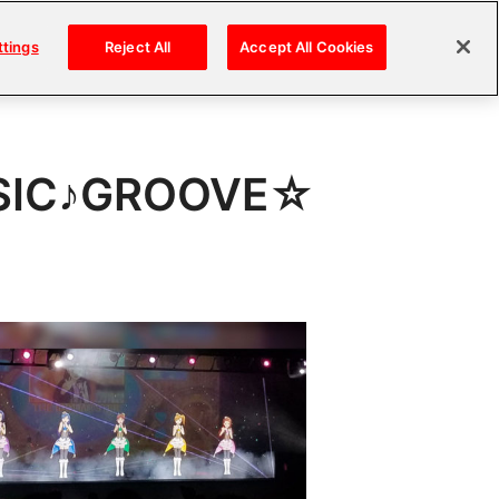
ttings
Reject All
Accept All Cookies
USIC♪GROOVE☆