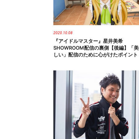
n
t
2020.10.08
『アイドルマスター』星井美希
SHOWROOM配信の裏側【後編】「
しい」配信のために心がけたポイント