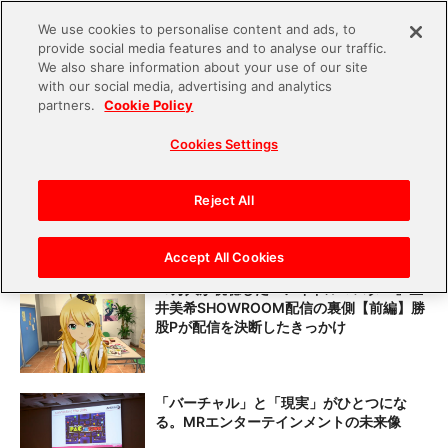
We use cookies to personalise content and ads, to
provide social media features and to analyse our traffic.
S
We also share information about your use of our site
with our social media, advertising and analytics
k
partners.
Cookie Policy
#VR／AR／MR
i
Cookies Settings
p
t
『アイドルマスター』星井美希
SHOWROOM配信の裏側【後編】「美希ら
o
Reject All
しい」配信のために心がけたポイント
c
o
Accept All Cookies
n
10万人が視聴した『アイドルマスター』星
井美希SHOWROOM配信の裏側【前編】勝
t
股Pが配信を決断したきっかけ
e
n
t
「バーチャル」と「現実」がひとつにな
る。MRエンターテインメントの未来像