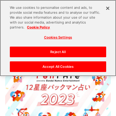
We use cookies to personalise content and ads, to
provide social media features and to analyse our traffic.
S
We also share information about your use of our site
with our social media, advertising and analytics
k
2022.12.12
partners.
Cookie Policy
i
【2023年の運勢】12星座パックマン占いー幸運ア
Cookies Settings
p
ップのコンテンツはこちら！
t
o
Reject All
c
o
Accept All Cookies
n
t
e
n
t