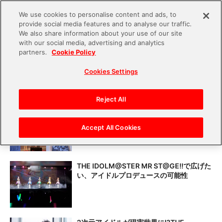
We use cookies to personalise content and ads, to
provide social media features and to analyse our traffic.
S
We also share information about your use of our site
with our social media, advertising and analytics
k
partners.
Cookie Policy
i
Cookies Settings
p
最新記事一覧
t
o
Reject All
eスポーツ大会現場レポ！「『スポーツ×ゲ
c
ーム』体験フェスティバル」「TOKYO
o
Accept All Cookies
TEKKEN MASTERS」
n
t
THE IDOLM@STER MR ST@GE!!で広げた
e
い、アイドルプロデュースの可能性
n
t