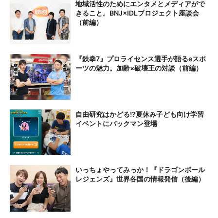
地域活性のためにエンタメとメディアがで
きること。BNJ×IDLプロジェクト座談会
（前編）
『鉄拳7』プロライセンス選手が語るeスポ
ーツの魅力。加齢×破壊王の対談（前編）
自由研究はかどる!?夏休み子ども向け学習
イベントにパックマン登場
いっちょやってみっか！『ドラゴンボール
レジェンズ』世界各国の情報発信（後編）