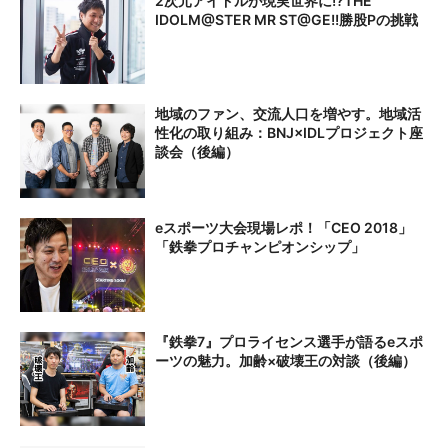
2次元アイドルが現実世界に!?THE
IDOLM@STER MR ST@GE!!勝股Pの挑戦
地域のファン、交流人口を増やす。地域活
性化の取り組み：BNJ×IDLプロジェクト座
談会（後編）
eスポーツ大会現場レポ！「CEO 2018」
「鉄拳プロチャンピオンシップ」
『鉄拳7』プロライセンス選手が語るeスポ
ーツの魅力。加齢×破壊王の対談（後編）